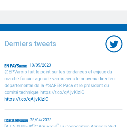
Derniers tweets
10/05/2023
@EPVarois fait le point sur les tendances et enjeux du
marché foncier agricole varois avec le nouveau directeur
départemental de la #SAFER Paca et le président du
comité technique. https://t.co/qAljvKlzlO
https://t.co/qAljvKlzlO
28/04/2023
[A LA #UNE 📰]@AgriProv👇La Coopération Agricole Sud