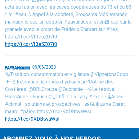
acte sa fusion avec les caves coopératives du 13 et du 83
! 🍷, #eau 💧Appel à la sobriété, Groupama Méditerranée
maintien le cap, un dossier #travaildusol et en📸 cap sur la
grenade avec le projet de Frédéric Chabert sur Arles
https://t.co/Vf3e5Z07t0
https://t.co/Vf3e5Z07t0
06/06/2023
🗞️Tradition, consommation et vigilance @VigneronsCoop
🍷-💧Extension du réseau hydraulique 'Colline des
Costières' @BRLGroupe @Occitanie - 🐴Le festival
Prom'Aude - Fusion @_Ctifl et La Tapy #expé - 🌡️Aléas
#climat : solutions et prospectives - 📸Guillaume Chirat,
maître #pâtes https://t.co/9XDBtwaWsl
https://t.co/9XDBtwaWsl