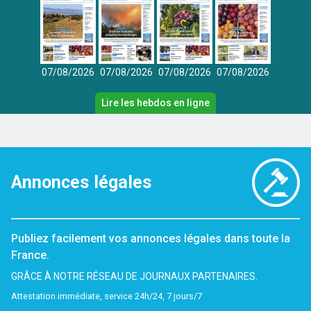
07/08/2026
07/08/2026
07/08/2026
07/08/2026
Lire les hebdos en ligne
Annonces légales
Publiez facilement vos annonces légales dans toute la
France.
GRÂCE À NOTRE RÉSEAU DE JOURNAUX PARTENAIRES.
Attestation immédiate, service 24h/24, 7 jours/7