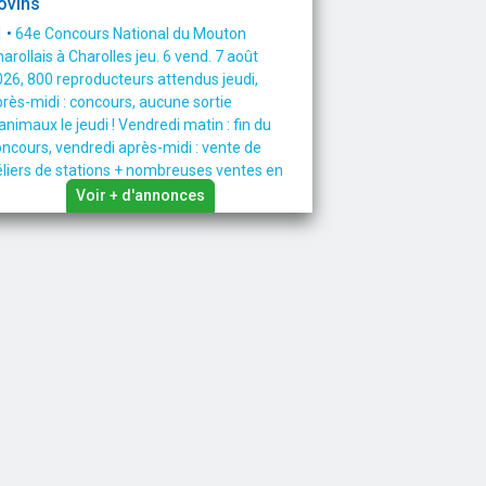
ovins
 •
64e Concours National du Mouton
arollais à Charolles jeu. 6 vend. 7 août
26, 800 reproducteurs attendus jeudi,
rès-midi : concours, aucune sortie
animaux le jeudi ! Vendredi matin : fin du
ncours, vendredi après-midi : vente de
liers de stations + nombreuses ventes en
se (béliers, agnelles). Nouveau le vendredi
Voir + d'annonces
position/vente de taureaux avec la Société
agriculture de Charolles. Organisé par l’OS
uton Charollais, hall des Expositions,
120 Charolles. Rens. 03 85 24 00 18 ou
smoutoncharollais@gmail.com ;
ww.mouton-charollais.com
31/07/2026
quins
 •
Achète chevaux de selle de réforme et
neys. Faire proposition.
31/07/2026