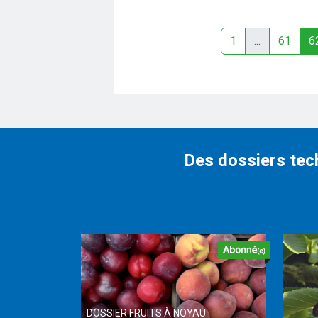
1
...
61
6
Des dossiers tec
DOSSIER FRUITS À NOYAU