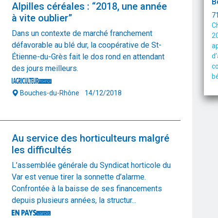
B
Alpilles céréales : “2018, une année
71
à vite oublier”
Ch
Dans un contexte de marché franchement
20
défavorable au blé dur, la coopérative de St-
ap
d’
Étienne-du-Grès fait le dos rond en attendant
co
des jours meilleurs.
bé
ca
Bouches-du-Rhône
14/12/2018
ex
d’
Mo
71
Au service des horticulteurs malgré
o
w
les difficultés
L’assemblée générale du Syndicat horticole du
E
Var est venue tirer la sonnette d’alarme.
Confrontée à la baisse de ses financements
69
po
depuis plusieurs années, la structur...