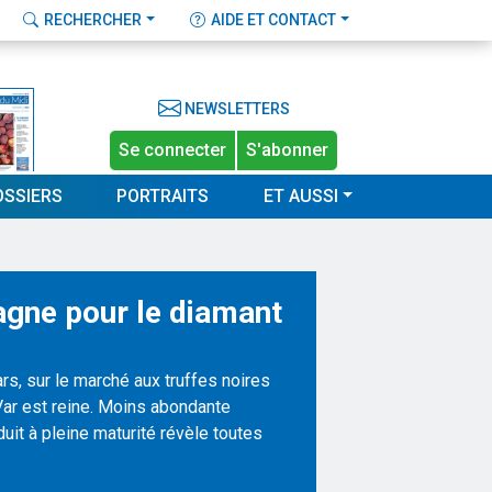
RECHERCHER
AIDE ET CONTACT
NEWSLETTERS
Se connecter
S'abonner
OSSIERS
PORTRAITS
ET AUSSI
agne pour le diamant
s, sur le marché aux truffes noires
ar est reine. Moins abondante
duit à pleine maturité révèle toutes