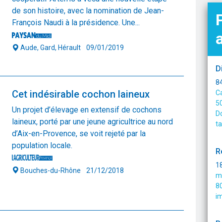
de son histoire, avec la nomination de Jean-
François Naudi à la présidence. Une...
Aude, Gard, Hérault
09/01/2019
D
84
Cet indésirable cochon laineux
Ca
50
Un projet d’élevage en extensif de cochons
Do
laineux, porté par une jeune agricultrice au nord
ta
d’Aix-en-Provence, se voit rejeté par la
population locale.
R
18
Bouches-du-Rhône
21/12/2018
m
8
im