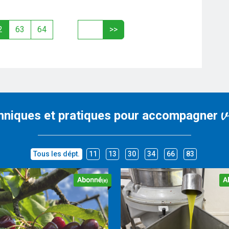
2
63
64
v
hniques et pratiques pour accompagner
Tous les dépt.
11
13
30
34
66
83