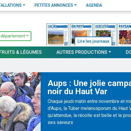
TALLATIONS
PETITES ANNONCES
AGENDA
 département
Lire les journaux
FRUITS & LÉGUMES
AUTRES PRODUCTIONS
D
Aups : Une jolie camp
noir du Haut Var
Chaque jeudi matin entre novembre et mar
d’Aups, la Tuber melanosporum du Haut V
qu’attendue, la récolte est belle et le pro
ses saveurs