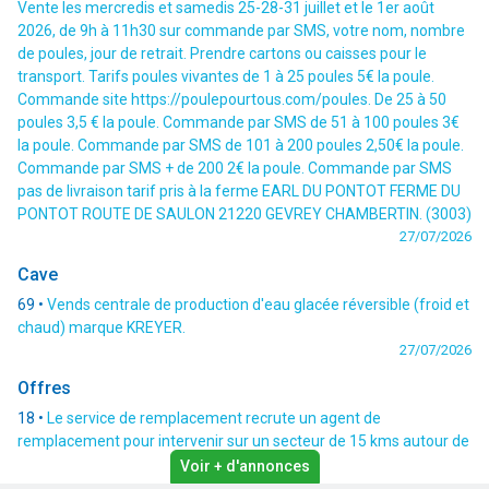
Vente les mercredis et samedis 25-28-31 juillet et le 1er août
2026, de 9h à 11h30 sur commande par SMS, votre nom, nombre
de poules, jour de retrait. Prendre cartons ou caisses pour le
transport. Tarifs poules vivantes de 1 à 25 poules 5€ la poule.
Commande site https://poulepourtous.com/poules. De 25 à 50
poules 3,5 € la poule. Commande par SMS de 51 à 100 poules 3€
la poule. Commande par SMS de 101 à 200 poules 2,50€ la poule.
Commande par SMS + de 200 2€ la poule. Commande par SMS
pas de livraison tarif pris à la ferme EARL DU PONTOT FERME DU
PONTOT ROUTE DE SAULON 21220 GEVREY CHAMBERTIN. (3003)
27/07/2026
Cave
69 •
Vends centrale de production d'eau glacée réversible (froid et
chaud) marque KREYER.
27/07/2026
Offres
18 •
Le service de remplacement recrute un agent de
remplacement pour intervenir sur un secteur de 15 kms autour de
Lury-sur-Arnon. Activités : traite, alimentation, entretien et
Voir + d'annonces
manutention des animaux (bovins allaitants, bovins lait, caprins),