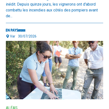
inédit. Depuis quinze jours, les vignerons ont d'abord
combattu les incendies aux côtés des pompiers avant
de...
Var
30/07/2026
ALÉAS