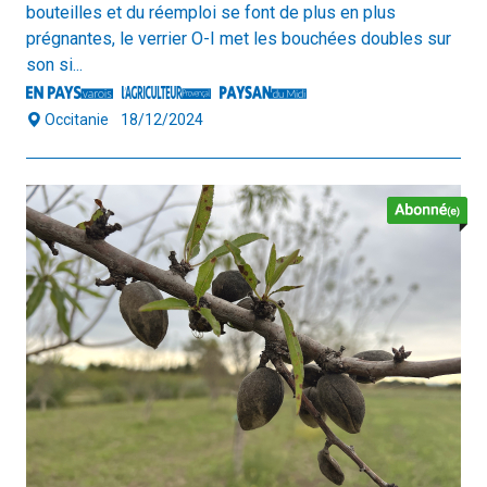
bouteilles et du réemploi se font de plus en plus
prégnantes, le verrier O-I met les bouchées doubles sur
son si...
Occitanie
18/12/2024