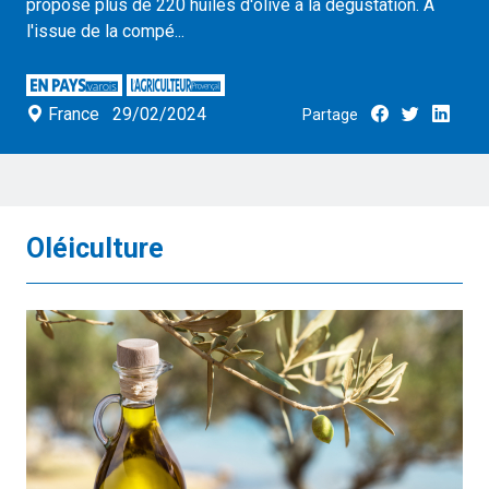
proposé plus de 220 huiles d'olive à la dégustation. À
l'issue de la compé...
France
29/02/2024
Partage
Oléiculture