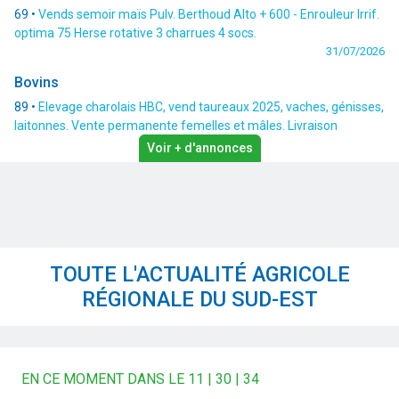
69 •
Vends semoir maïs Pulv. Berthoud Alto + 600 - Enrouleur Irrif.
optima 75 Herse rotative 3 charrues 4 socs.
31/07/2026
Bovins
89 •
Elevage charolais HBC, vend taureaux 2025, vaches, génisses,
laitonnes. Vente permanente femelles et mâles. Livraison
possible. Gaec Cadoux Père et 89420 St André en Terre Plaine.
Voir + d'annonces
(3004)
31/07/2026
TOUTE L'ACTUALITÉ AGRICOLE
RÉGIONALE DU SUD-EST
EN CE MOMENT DANS LE 11 | 30 | 34