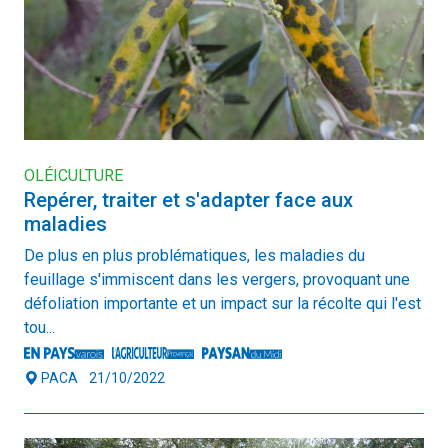
OLÉICULTURE
Repérer, traiter et s'adapter face aux
maladies
De plus en plus problématiques, les maladies du
feuillage s'immiscent dans les vergers, provoquant une
défoliation importante et un impact sur la récolte qui l'est
tou...
PACA
21/10/2022