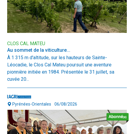
CLOS CAL MATEU
Au sommet de la viticulture...
À 1 315 m d'altitude, sur les hauteurs de Sainte-
Léocadie, le Clos Cal Mateu poursuit une aventure
pionnière initiée en 1984. Présentée le 31 juillet, sa
cuvée 20...
Pyrénées-Orientales
06/08/2026