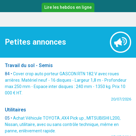
Lire les hebdos en ligne
Petites annonces
Travail du sol - Semis
84 •
Cover crop auto porteur GASCON RTN 182 V avec roues
arrières. Matériel neuf - 16 disques - Largeur 1,8 m - Profondeur
max 250 mm - Espace inter disques : 240 mm - 1350 kg. Prix 10
000 € HT.
20/07/2026
Utilitaires
05 •
Achat Véhicule TOYOTA ,4X4 Pick up , MITSUBISHI L200,
Nissan, utilitaire, avec ou sans contrôle technique, même en
panne, enlèvement rapide.