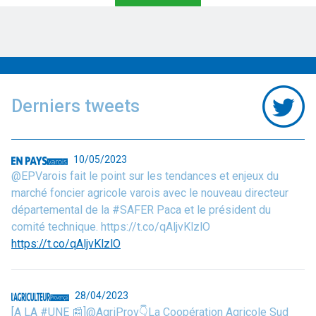
Derniers tweets
10/05/2023
@EPVarois fait le point sur les tendances et enjeux du
marché foncier agricole varois avec le nouveau directeur
départemental de la #SAFER Paca et le président du
comité technique. https://t.co/qAljvKlzlO
https://t.co/qAljvKlzlO
28/04/2023
[A LA #UNE 📰]@AgriProv👇La Coopération Agricole Sud