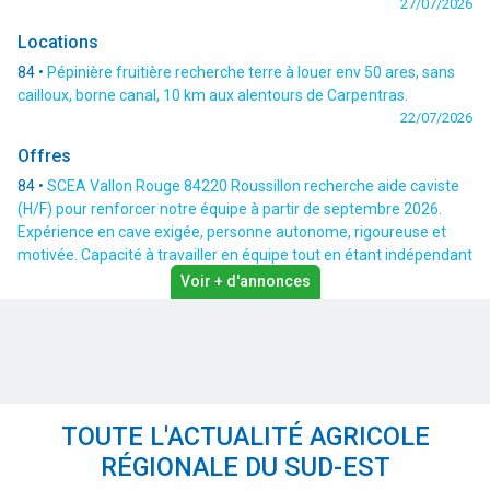
27/07/2026
Locations
84 •
Pépinière fruitière recherche terre à louer env 50 ares, sans
cailloux, borne canal, 10 km aux alentours de Carpentras.
22/07/2026
Offres
84 •
SCEA Vallon Rouge 84220 Roussillon recherche aide caviste
(H/F) pour renforcer notre équipe à partir de septembre 2026.
Expérience en cave exigée, personne autonome, rigoureuse et
motivée. Capacité à travailler en équipe tout en étant indépendant
dans l’exécution des tâches. Sens de l’organisation et respect des
Voir + d'annonces
consignes d’hygiène. Prise de poste à convenir. Logement
possible sur place. Pour postuler, merci d’envoyer votre CV et vos
coordonnées à contact@domainegirod.com
29/06/2026
Cave
TOUTE L'ACTUALITÉ AGRICOLE
69 •
Vends centrale de production d'eau glacée réversible (froid et
chaud) marque KREYER.
RÉGIONALE DU SUD-EST
27/07/2026