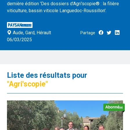
dernière édition 'Des dossiers d'Agri'scopie® : la filière
viticulture, bassin viticole Languedoc-Roussillon'.
Aude, Gard, Hérault
Partage
06/03/2025
Liste des résultats pour
"Agri'scopie"