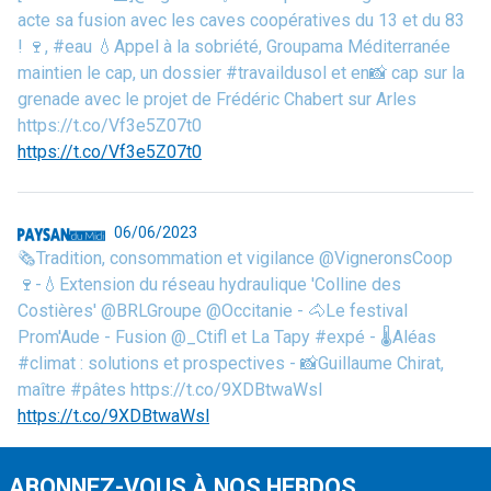
acte sa fusion avec les caves coopératives du 13 et du 83
! 🍷, #eau 💧Appel à la sobriété, Groupama Méditerranée
maintien le cap, un dossier #travaildusol et en📸 cap sur la
grenade avec le projet de Frédéric Chabert sur Arles
https://t.co/Vf3e5Z07t0
https://t.co/Vf3e5Z07t0
06/06/2023
🗞️Tradition, consommation et vigilance @VigneronsCoop
🍷-💧Extension du réseau hydraulique 'Colline des
Costières' @BRLGroupe @Occitanie - 🐴Le festival
Prom'Aude - Fusion @_Ctifl et La Tapy #expé - 🌡️Aléas
#climat : solutions et prospectives - 📸Guillaume Chirat,
maître #pâtes https://t.co/9XDBtwaWsl
https://t.co/9XDBtwaWsl
ABONNEZ-VOUS À NOS HEBDOS