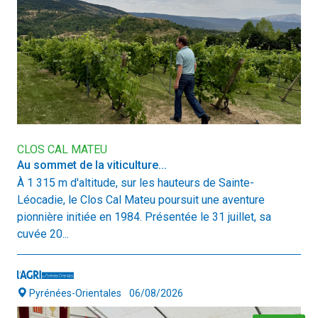
CLOS CAL MATEU
Au sommet de la viticulture...
À 1 315 m d'altitude, sur les hauteurs de Sainte-
Léocadie, le Clos Cal Mateu poursuit une aventure
pionnière initiée en 1984. Présentée le 31 juillet, sa
cuvée 20...
Pyrénées-Orientales
06/08/2026