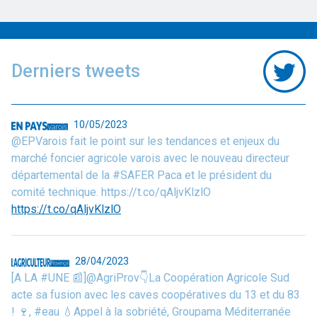
Derniers tweets
10/05/2023
@EPVarois fait le point sur les tendances et enjeux du
marché foncier agricole varois avec le nouveau directeur
départemental de la #SAFER Paca et le président du
comité technique. https://t.co/qAljvKlzlO
https://t.co/qAljvKlzlO
28/04/2023
[A LA #UNE 📰]@AgriProv👇La Coopération Agricole Sud
acte sa fusion avec les caves coopératives du 13 et du 83
! 🍷, #eau 💧Appel à la sobriété, Groupama Méditerranée