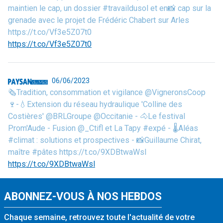
maintien le cap, un dossier #travaildusol et en📸 cap sur la
grenade avec le projet de Frédéric Chabert sur Arles
https://t.co/Vf3e5Z07t0
https://t.co/Vf3e5Z07t0
06/06/2023
🗞️Tradition, consommation et vigilance @VigneronsCoop
🍷-💧Extension du réseau hydraulique 'Colline des
Costières' @BRLGroupe @Occitanie - 🐴Le festival
Prom'Aude - Fusion @_Ctifl et La Tapy #expé - 🌡️Aléas
#climat : solutions et prospectives - 📸Guillaume Chirat,
maître #pâtes https://t.co/9XDBtwaWsl
https://t.co/9XDBtwaWsl
ABONNEZ-VOUS À NOS HEBDOS
Chaque semaine, retrouvez toute l'actualité de votre