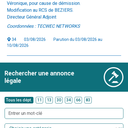
Véronique, pour cause de démission.
Modification au RCS de BEZIERS.
Directeur Général Adjoint
Coordonnées : TECWEC NETWORKS
34
03/08/2026
Parution du 03/08/2026 au
10/08/2026
Rechercher une annonce
légale
Tous les dépt.
11
13
30
34
66
83