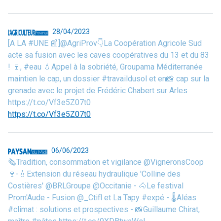
28/04/2023
[A LA #UNE 📰]@AgriProv👇La Coopération Agricole Sud
acte sa fusion avec les caves coopératives du 13 et du 83
! 🍷, #eau 💧Appel à la sobriété, Groupama Méditerranée
maintien le cap, un dossier #travaildusol et en📸 cap sur la
grenade avec le projet de Frédéric Chabert sur Arles
https://t.co/Vf3e5Z07t0
https://t.co/Vf3e5Z07t0
06/06/2023
🗞️Tradition, consommation et vigilance @VigneronsCoop
🍷-💧Extension du réseau hydraulique 'Colline des
Costières' @BRLGroupe @Occitanie - 🐴Le festival
Prom'Aude - Fusion @_Ctifl et La Tapy #expé - 🌡️Aléas
#climat : solutions et prospectives - 📸Guillaume Chirat,