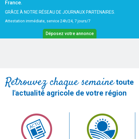
France.
GRÂCE À NOTRE RÉSEAU DE JOURNAUX PARTENAIRES.
Attestation immédiate, service 24h/24, 7 jours/7
Déposez votre annonce
Retrouvez chaque semaine
toute
l'actualité agricole de votre région