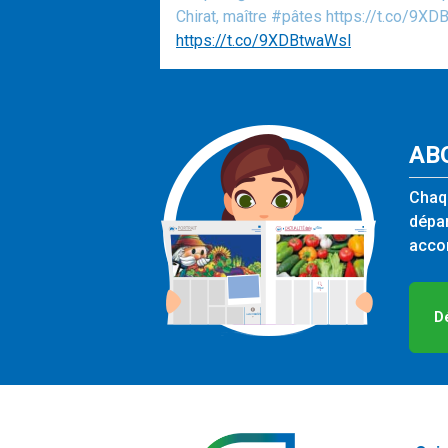
Chirat, maître #pâtes https://t.co/9X
https://t.co/9XDBtwaWsl
AB
Chaqu
dépar
accom
D