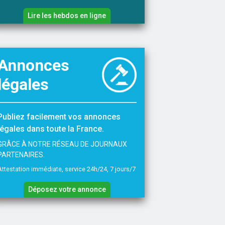
Lire les hebdos en ligne
Annonces
légales
Publiez facilement vos annonces
légales dans toute la France.
GRÂCE À NOTRE RÉSEAU DE JOURNAUX
PARTENAIRES.
Attestation immédiate, service 24h/24, 7 jours/7
Déposez votre annonce