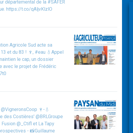
teur départemental de la #SAFER
e. https://t.co/qAljvKlzlO
ion Agricole Sud acte sa
13 et du 83 ! 🍷, #eau 💧Appel
aintien le cap, un dossier
e avec le projet de Frédéric
7t0
ce @VigneronsCoop 🍷-💧
ine des Costières' @BRLGroupe
 Fusion @_Ctifl et La Tapy
 prospectives - 📸Guillaume