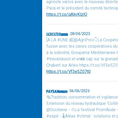
agricole varois avec le nouveau direc
Paca et le président du comité techniqu
https://t.co/qAljvKlzlO
28/04/2023
[A LA #UNE 📰]@AgriProv👇La Coopérat
fusion avec les caves coopératives du 
à la sobriété, Groupama Méditerranée m
#travaildusol et en📸 cap sur la grenad
Chabert sur Arles https://t.co/Vf3e5Z0
https://t.co/Vf3e5Z07t0
06/06/2023
🗞️Tradition, consommation et vigilan
Extension du réseau hydraulique 'Coll
@Occitanie - 🐴Le festival Prom'Aude -
#expé - 🌡️Aléas #climat : solutions et