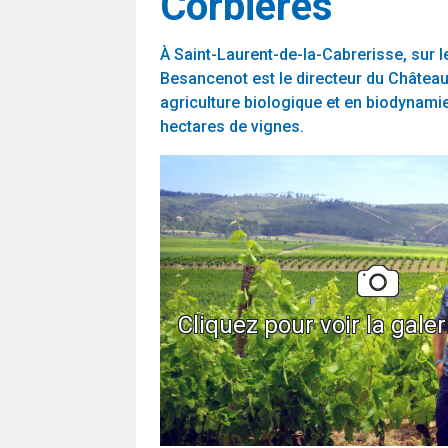
Corbières
À Saint-Laurent-de-la-Cabrerisse, sur l
Besancenot est le directeur du Château
agriculture biologique et en biodynami
hectares de vignes.
Cliquez pour voir la gale