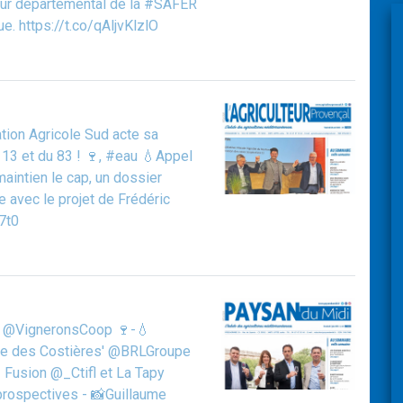
teur départemental de la #SAFER
e. https://t.co/qAljvKlzlO
ion Agricole Sud acte sa
13 et du 83 ! 🍷, #eau 💧Appel
aintien le cap, un dossier
e avec le projet de Frédéric
7t0
ce @VigneronsCoop 🍷-💧
ine des Costières' @BRLGroupe
 Fusion @_Ctifl et La Tapy
 prospectives - 📸Guillaume