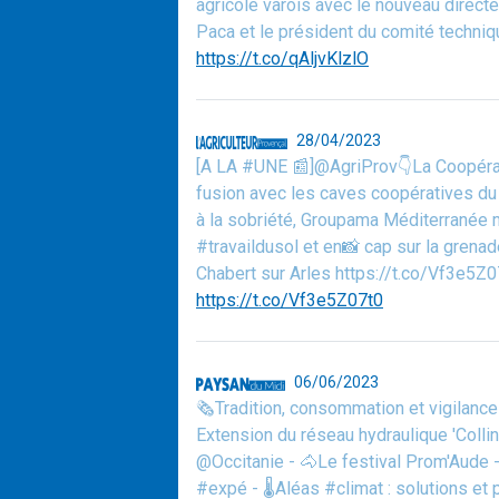
agricole varois avec le nouveau direc
Paca et le président du comité techniqu
https://t.co/qAljvKlzlO
28/04/2023
[A LA #UNE 📰]@AgriProv👇La Coopérat
fusion avec les caves coopératives du 
à la sobriété, Groupama Méditerranée m
#travaildusol et en📸 cap sur la grenad
Chabert sur Arles https://t.co/Vf3e5Z0
https://t.co/Vf3e5Z07t0
06/06/2023
🗞️Tradition, consommation et vigilan
Extension du réseau hydraulique 'Coll
@Occitanie - 🐴Le festival Prom'Aude -
#expé - 🌡️Aléas #climat : solutions et