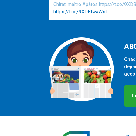
Chirat, maître #pâtes https://t.co/9X
https://t.co/9XDBtwaWsl
AB
Chaqu
dépar
accom
D