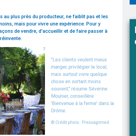
au plus près du producteur, ne faiblit pas et les
moins, mais pour vivre une expérience. Pour y
çons de vendre, d'accueillir et de faire passer à
 réinvente.
"Les clients veulent mieux
manger, privilégier le local,
mais surtout vivre quelque
chose en sortant moins
souvent," résume Séverine
Mounier, conseillère
'Bienvenue à la ferme' dans la
Drôme.
© Crédit photo : Pressagrimed