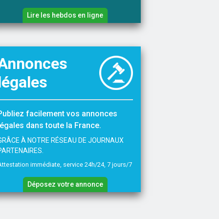
Lire les hebdos en ligne
Annonces
légales
Publiez facilement vos annonces
légales dans toute la France.
GRÂCE À NOTRE RÉSEAU DE JOURNAUX
PARTENAIRES.
Attestation immédiate, service 24h/24, 7 jours/7
Déposez votre annonce