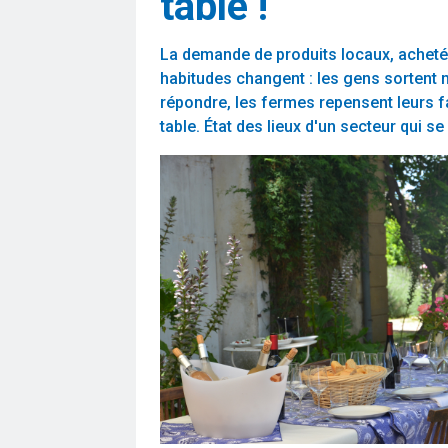
table !
La demande de produits locaux, achetés 
habitudes changent : les gens sortent 
répondre, les fermes repensent leurs fa
table. État des lieux d'un secteur qui se