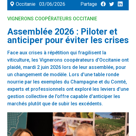
Occitanie
03/06/2026
Partage
VIGNERONS COOPÉRATEURS OCCITANIE
Assemblée 2026 : Piloter et
anticiper pour éviter les crises
Face aux crises à répétition qui fragilisent la
viticulture, les Vignerons coopérateurs d'Occitanie ont
plaidé, mardi 2 juin 2026 lors de leur assemblée, pour
un changement de modèle. Lors d'une table ronde
nourrie par les exemples du Champagne et du Comté,
experts et professionnels ont exploré les leviers d'une
gestion collective de l'offre capable d'anticiper les
marchés plutôt que de subir les excédents.