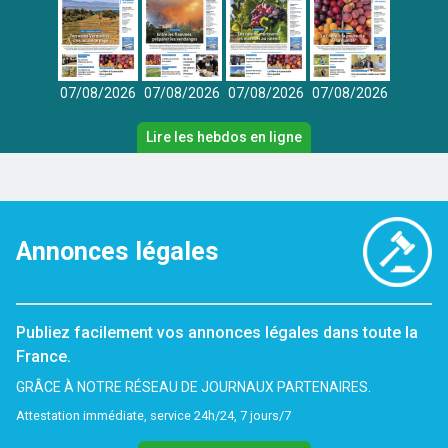
07/08/2026
07/08/2026
07/08/2026
07/08/2026
Lire les hebdos en ligne
Annonces légales
Publiez facilement vos annonces légales dans toute la
France.
GRÂCE À NOTRE RÉSEAU DE JOURNAUX PARTENAIRES.
Attestation immédiate, service 24h/24, 7 jours/7