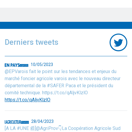
Derniers tweets
10/05/2023
@EPVarois fait le point sur les tendances et enjeux du
marché foncier agricole varois avec le nouveau directeur
départemental de la #SAFER Paca et le président du
comité technique. https://t.co/qAljvKlzlO
https://t.co/qAljvKlzlO
28/04/2023
[A LA #UNE 📰]@AgriProv👇La Coopération Agricole Sud