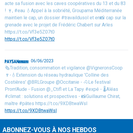
acte sa fusion avec les caves coopératives du 13 et du 83
! 🍷, #eau 💧Appel à la sobriété, Groupama Méditerranée
maintien le cap, un dossier #travaildusol et en📸 cap sur la
grenade avec le projet de Frédéric Chabert sur Arles
https://t.co/Vf3e5Z07t0
https://t.co/Vf3e5Z07t0
06/06/2023
🗞️Tradition, consommation et vigilance @VigneronsCoop
🍷-💧Extension du réseau hydraulique 'Colline des
Costières' @BRLGroupe @Occitanie - 🐴Le festival
Prom'Aude - Fusion @_Ctifl et La Tapy #expé - 🌡️Aléas
#climat : solutions et prospectives - 📸Guillaume Chirat,
maître #pâtes https://t.co/9XDBtwaWsl
https://t.co/9XDBtwaWsl
ABONNEZ-VOUS À NOS HEBDOS