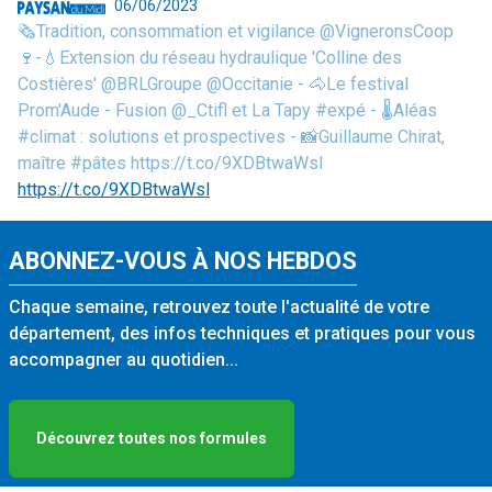
06/06/2023
🗞️Tradition, consommation et vigilance @VigneronsCoop
🍷-💧Extension du réseau hydraulique 'Colline des
Costières' @BRLGroupe @Occitanie - 🐴Le festival
Prom'Aude - Fusion @_Ctifl et La Tapy #expé - 🌡️Aléas
#climat : solutions et prospectives - 📸Guillaume Chirat,
maître #pâtes https://t.co/9XDBtwaWsl
https://t.co/9XDBtwaWsl
ABONNEZ-VOUS À NOS HEBDOS
Chaque semaine, retrouvez toute l'actualité de votre
département, des infos techniques et pratiques pour vous
accompagner au quotidien...
Découvrez toutes nos formules