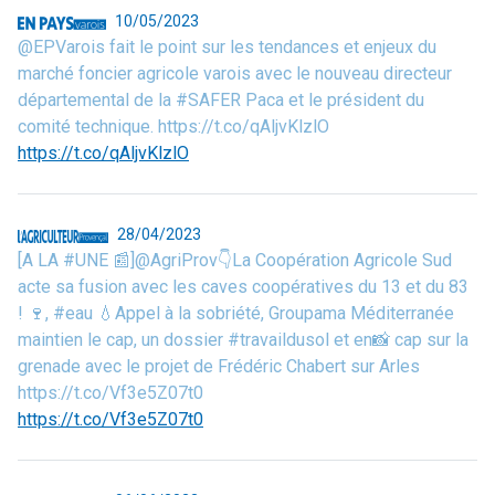
10/05/2023
@EPVarois fait le point sur les tendances et enjeux du
marché foncier agricole varois avec le nouveau directeur
départemental de la #SAFER Paca et le président du
comité technique. https://t.co/qAljvKlzlO
https://t.co/qAljvKlzlO
28/04/2023
[A LA #UNE 📰]@AgriProv👇La Coopération Agricole Sud
acte sa fusion avec les caves coopératives du 13 et du 83
! 🍷, #eau 💧Appel à la sobriété, Groupama Méditerranée
maintien le cap, un dossier #travaildusol et en📸 cap sur la
grenade avec le projet de Frédéric Chabert sur Arles
https://t.co/Vf3e5Z07t0
https://t.co/Vf3e5Z07t0