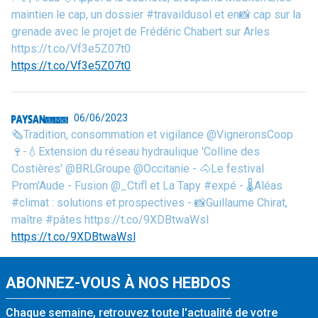
maintien le cap, un dossier #travaildusol et en📸 cap sur la
grenade avec le projet de Frédéric Chabert sur Arles
https://t.co/Vf3e5Z07t0
https://t.co/Vf3e5Z07t0
06/06/2023
🗞️Tradition, consommation et vigilance @VigneronsCoop
🍷-💧Extension du réseau hydraulique 'Colline des
Costières' @BRLGroupe @Occitanie - 🐴Le festival
Prom'Aude - Fusion @_Ctifl et La Tapy #expé - 🌡️Aléas
#climat : solutions et prospectives - 📸Guillaume Chirat,
maître #pâtes https://t.co/9XDBtwaWsl
https://t.co/9XDBtwaWsl
ABONNEZ-VOUS À NOS HEBDOS
Chaque semaine, retrouvez toute l'actualité de votre