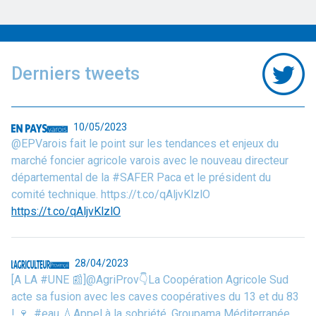
Derniers tweets
10/05/2023
@EPVarois fait le point sur les tendances et enjeux du
marché foncier agricole varois avec le nouveau directeur
départemental de la #SAFER Paca et le président du
comité technique. https://t.co/qAljvKlzlO
https://t.co/qAljvKlzlO
28/04/2023
[A LA #UNE 📰]@AgriProv👇La Coopération Agricole Sud
acte sa fusion avec les caves coopératives du 13 et du 83
! 🍷, #eau 💧Appel à la sobriété, Groupama Méditerranée