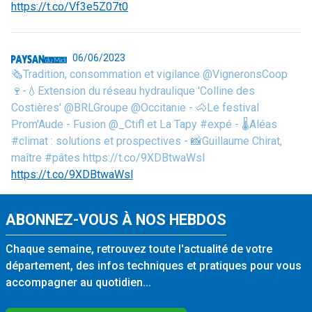
https://t.co/Vf3e5Z07t0
06/06/2023
🗞️Tradition, consommation et vigilance @VigneronsCoop
🍷-💧Extension du réseau hydraulique 'Colline des
Costières' @BRLGroupe @Occitanie - 🐴Le festival
Prom'Aude - Fusion @_Ctifl et La Tapy #expé - 🌡️Aléas
#climat : solutions et prospectives - 📸Guillaume Chirat,
maître #pâtes https://t.co/9XDBtwaWsl
https://t.co/9XDBtwaWsl
ABONNEZ-VOUS À NOS HEBDOS
Chaque semaine, retrouvez toute l'actualité de votre
département, des infos techniques et pratiques pour vous
accompagner au quotidien...