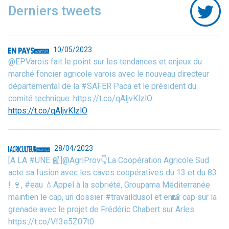
Derniers tweets
10/05/2023
@EPVarois fait le point sur les tendances et enjeux du
marché foncier agricole varois avec le nouveau directeur
départemental de la #SAFER Paca et le président du
comité technique. https://t.co/qAljvKlzlO
https://t.co/qAljvKlzlO
28/04/2023
[A LA #UNE 📰]@AgriProv👇La Coopération Agricole Sud
acte sa fusion avec les caves coopératives du 13 et du 83
! 🍷, #eau 💧Appel à la sobriété, Groupama Méditerranée
maintien le cap, un dossier #travaildusol et en📸 cap sur la
grenade avec le projet de Frédéric Chabert sur Arles
https://t.co/Vf3e5Z07t0