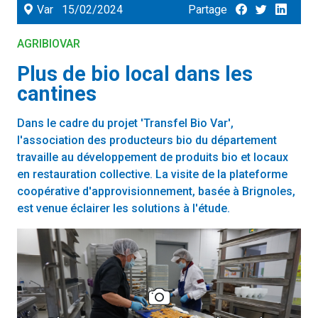
Var
15/02/2024
Partage
AGRIBIOVAR
Plus de bio local dans les
cantines
Dans le cadre du projet 'Transfel Bio Var',
l'association des producteurs bio du département
travaille au développement de produits bio et locaux
en restauration collective. La visite de la plateforme
coopérative d'approvisionnement, basée à Brignoles,
est venue éclairer les solutions à l'étude.