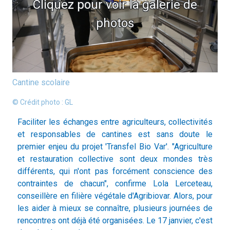
Cliquez pour voir la galerie de
photos
Cantine scolaire
© Crédit photo : GL
Faciliter les échanges entre agriculteurs, collectivités
et responsables de cantines est sans doute le
premier enjeu du projet 'Transfel Bio Var'. "Agriculture
et restauration collective sont deux mondes très
différents, qui n'ont pas forcément conscience des
contraintes de chacun", confirme Lola Lerceteau,
conseillère en filière végétale d'Agribiovar. Alors, pour
les aider à mieux se connaître, plusieurs journées de
rencontres ont déjà été organisées. Le 17 janvier, c'est