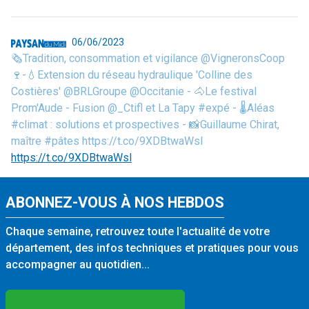
06/06/2023
🗞️Tradition, consommation et vigilance @VigneronsCoop
🍷-💧Extension du réseau hydraulique 'Colline des
Costières' @BRLGroupe @Occitanie - 🐴Le festival
Prom'Aude - Fusion @_Ctifl et La Tapy #expé - 🌡️Aléas
#climat : solutions et prospectives - 📸Guillaume Chirat,
maître #pâtes https://t.co/9XDBtwaWsl
https://t.co/9XDBtwaWsl
ABONNEZ-VOUS À NOS HEBDOS
Chaque semaine, retrouvez toute l'actualité de votre
département, des infos techniques et pratiques pour vous
accompagner au quotidien...