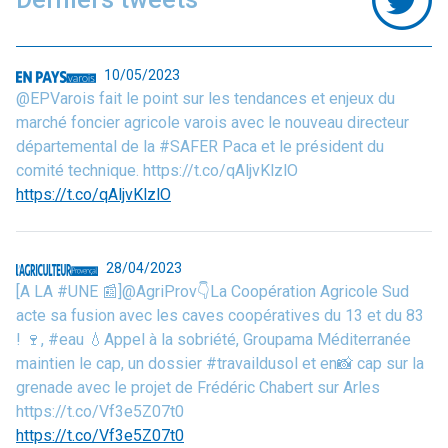
10/05/2023
@EPVarois fait le point sur les tendances et enjeux du
marché foncier agricole varois avec le nouveau directeur
départemental de la #SAFER Paca et le président du
comité technique. https://t.co/qAljvKlzlO
https://t.co/qAljvKlzlO
28/04/2023
[A LA #UNE 📰]@AgriProv👇La Coopération Agricole Sud
acte sa fusion avec les caves coopératives du 13 et du 83
! 🍷, #eau 💧Appel à la sobriété, Groupama Méditerranée
maintien le cap, un dossier #travaildusol et en📸 cap sur la
grenade avec le projet de Frédéric Chabert sur Arles
https://t.co/Vf3e5Z07t0
https://t.co/Vf3e5Z07t0