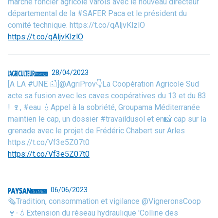
marché foncier agricole varois avec le nouveau directeur
départemental de la #SAFER Paca et le président du
comité technique. https://t.co/qAljvKlzlO
https://t.co/qAljvKlzlO
28/04/2023
[A LA #UNE 📰]@AgriProv👇La Coopération Agricole Sud
acte sa fusion avec les caves coopératives du 13 et du 83
! 🍷, #eau 💧Appel à la sobriété, Groupama Méditerranée
maintien le cap, un dossier #travaildusol et en📸 cap sur la
grenade avec le projet de Frédéric Chabert sur Arles
https://t.co/Vf3e5Z07t0
https://t.co/Vf3e5Z07t0
06/06/2023
🗞️Tradition, consommation et vigilance @VigneronsCoop
🍷-💧Extension du réseau hydraulique 'Colline des