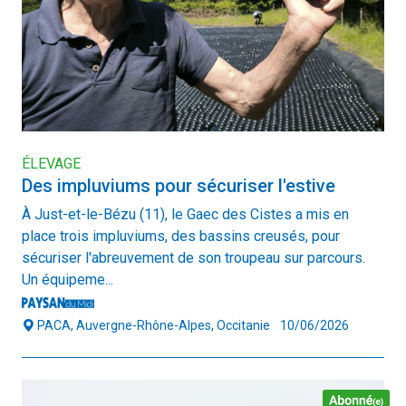
ÉLEVAGE
Des impluviums pour sécuriser l'estive
À Just-et-le-Bézu (11), le Gaec des Cistes a mis en
place trois impluviums, des bassins creusés, pour
sécuriser l'abreuvement de son troupeau sur parcours.
Un équipeme...
PACA, Auvergne-Rhône-Alpes, Occitanie
10/06/2026