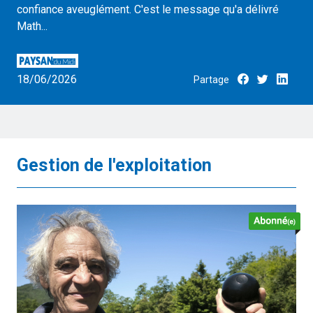
confiance aveuglément. C'est le message qu'a délivré
Math...
18/06/2026
Partage
Gestion de l'exploitation