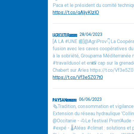
Paca et le président du comité techniqu
https://t.co/qAljvKlzlO
28/04/2023
[A LA #UNE 📰]@AgriProv👇La Coopérat
fusion avec les caves coopératives du 
à la sobriété, Groupama Méditerranée m
#travaildusol et en📸 cap sur la grenad
Chabert sur Arles https://t.co/Vf3e5Z0
https://t.co/Vf3e5Z07t0
06/06/2023
🗞️Tradition, consommation et vigilan
Extension du réseau hydraulique 'Coll
@Occitanie - 🐴Le festival Prom'Aude -
#expé - 🌡️Aléas #climat : solutions et