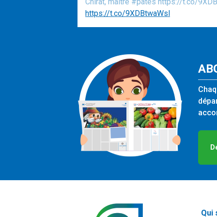
Chirat, maître #pâtes https://t.co/9X
https://t.co/9XDBtwaWsl
AB
Chaqu
dépar
accom
D
Qui