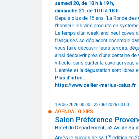
samedi 20, de 10 h à 19 h,
dimanche 21, de 10 h à 18 h
Depuis plus de 15 ans, ‘La Ronde des
l’honneur les vins produits en système
Le temps d’un week-end, neuf caves co
françaises se déplacent ensemble dans
vous faire découvrir leurs terroirs, dé
ainsi découvrir près d’une centaine de 
viticole, sans quitter la cave qui vous a
L’entrée et la dégustation sont libres e
Plus d’infos :
https://www.cellier-marius-caius.fr
19/06/2026 00:00 - 22/06/2026 00:00
AGENDA LOISIRS
Salon Préférence Proven
Hôtel du Département, 52 Av. de Sain
re
Après le succès de sa 1
édition en 2