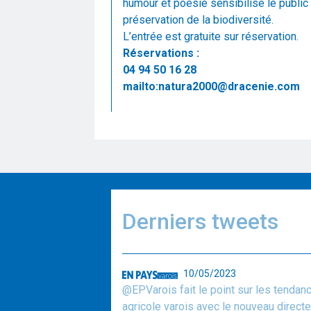
humour et poésie sensibilise le public
préservation de la biodiversité.
L’entrée est gratuite sur réservation.
Réservations :
04 94 50 16 28
mailto:natura2000@dracenie.com
Derniers tweets
10/05/2023
@EPVarois fait le point sur les tendan
agricole varois avec le nouveau direc