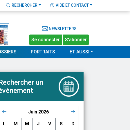
RECHERCHER
AIDE ET CONTACT
NEWSLETTERS
Se connecter
S'abonner
OSSIERS
PORTRAITS
ET AUSSI
Rechercher un
évènement
Juin 2026
L
M
M
J
V
S
D