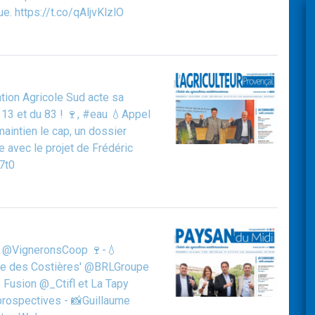
e. https://t.co/qAljvKlzlO
ion Agricole Sud acte sa
13 et du 83 ! 🍷, #eau 💧Appel
aintien le cap, un dossier
e avec le projet de Frédéric
7t0
ce @VigneronsCoop 🍷-💧
ine des Costières' @BRLGroupe
 Fusion @_Ctifl et La Tapy
 prospectives - 📸Guillaume