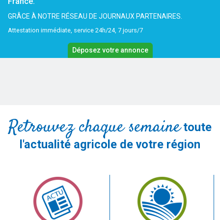
France.
GRÂCE À NOTRE RÉSEAU DE JOURNAUX PARTENAIRES.
Attestation immédiate, service 24h/24, 7 jours/7
Déposez votre annonce
Retrouvez chaque semaine
toute
l'actualité agricole de votre région