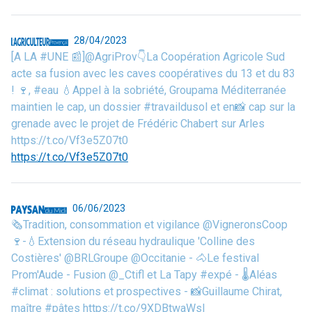
28/04/2023
[A LA #UNE 📰]@AgriProv👇La Coopération Agricole Sud
acte sa fusion avec les caves coopératives du 13 et du 83
! 🍷, #eau 💧Appel à la sobriété, Groupama Méditerranée
maintien le cap, un dossier #travaildusol et en📸 cap sur la
grenade avec le projet de Frédéric Chabert sur Arles
https://t.co/Vf3e5Z07t0
https://t.co/Vf3e5Z07t0
06/06/2023
🗞️Tradition, consommation et vigilance @VigneronsCoop
🍷-💧Extension du réseau hydraulique 'Colline des
Costières' @BRLGroupe @Occitanie - 🐴Le festival
Prom'Aude - Fusion @_Ctifl et La Tapy #expé - 🌡️Aléas
#climat : solutions et prospectives - 📸Guillaume Chirat,
maître #pâtes https://t.co/9XDBtwaWsl