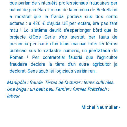
que parlan de vintasièis professionaus fraudaires per
autant de parcèlas. Lo cas de la comuna de Berkelland
a mostrat que la frauda portava sus dos cents
ectaras : a 420 € d'ajuda UE per ectara, èra pas tant
mau ! Lo sistèma deuriá s'esperlongar bòrd que lo
projecte d'Oos Gerle s'es arestat, per fauta de
personau per sasir d'un biais manuau totei lei tèrras
publicas sus lo cadastre numeric, un
pretzfach
de
Roman ! Per contrarotlar faudriá que l'agricultor
fraudaire declara la tèrra d'un autre agricultor ja
declarat. Sens'aquò lei logiciaus veirián ren...
Manipòla : fraude. Tèrras de facturar : terres cultivées.
Una briga : un petit peu. Femier : fumier. Pretzfach :
labeur
Michel Neumuller •