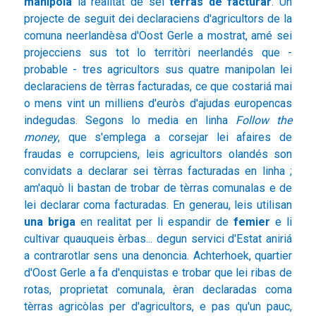
manipòla
la realitat de sei
tèrras de facturar
. Un
projecte de seguit dei declaraciens d'agricultors de la
comuna neerlandèsa d'Oost Gerle a mostrat, amé sei
projecciens sus tot lo territòri neerlandés que -
probable - tres agricultors sus quatre manipolan lei
declaraciens de tèrras facturadas, ce que costariá mai
o mens vint un milliens d'euròs d'ajudas europencas
indegudas. Segons lo media en linha
Follow the
money
, que s'emplega a corsejar lei afaires de
fraudas e corrupciens, leis agricultors olandés son
convidats a declarar sei tèrras facturadas en linha ;
am'aquò li bastan de trobar de tèrras comunalas e de
lei declarar coma facturadas. En generau, leis utilisan
una briga
en realitat per li espandir de
femier
e li
cultivar quauqueis èrbas... degun servici d'Estat aniriá
a contrarotlar sens una denoncia. Achterhoek, quartier
d'Oost Gerle a fa d'enquistas e trobar que lei ribas de
rotas, proprietat comunala, èran declaradas coma
tèrras agricòlas per d'agricultors, e pas qu'un pauc,