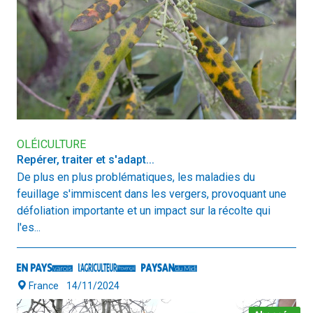
OLÉICULTURE
Repérer, traiter et s'adapt...
De plus en plus problématiques, les maladies du
feuillage s'immiscent dans les vergers, provoquant une
défoliation importante et un impact sur la récolte qui
l'es...
France
14/11/2024