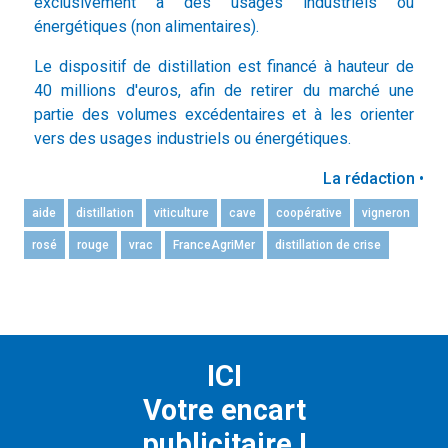
exclusivement à des usages industriels ou
énergétiques (non alimentaires).
Le dispositif de distillation est financé à hauteur de
40 millions d'euros, afin de retirer du marché une
partie des volumes excédentaires et à les orienter
vers des usages industriels ou énergétiques.
La rédaction •
aide
distillation
viticulture
cave
coopérative
vigneron
rosé
rouge
vrac
FranceAgriMer
distillation de crise
ICI
Votre encart
publicitaire !