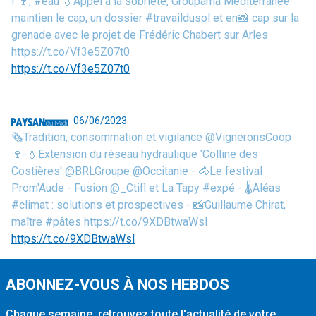
! 🍷, #eau 💧Appel à la sobriété, Groupama Méditerranée
maintien le cap, un dossier #travaildusol et en📸 cap sur la
grenade avec le projet de Frédéric Chabert sur Arles
https://t.co/Vf3e5Z07t0
https://t.co/Vf3e5Z07t0
06/06/2023
🗞️Tradition, consommation et vigilance @VigneronsCoop
🍷-💧Extension du réseau hydraulique 'Colline des
Costières' @BRLGroupe @Occitanie - 🐴Le festival
Prom'Aude - Fusion @_Ctifl et La Tapy #expé - 🌡️Aléas
#climat : solutions et prospectives - 📸Guillaume Chirat,
maître #pâtes https://t.co/9XDBtwaWsl
https://t.co/9XDBtwaWsl
ABONNEZ-VOUS À NOS HEBDOS
Chaque semaine, retrouvez toute l'actualité de votre