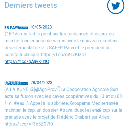
Derniers tweets
10/05/2023
@EPVarois fait le point sur les tendances et enjeux du
marché foncier agricole varois avec le nouveau directeur
départemental de la #SAFER Paca et le président du
comité technique. https://t.co/qAljvKlzlO
https://t.co/qAljvKlzlO
28/04/2023
[A LA #UNE 📰]@AgriProv👇La Coopération Agricole Sud
acte sa fusion avec les caves coopératives du 13 et du 83
! 🍷, #eau 💧Appel à la sobriété, Groupama Méditerranée
maintien le cap, un dossier #travaildusol et en📸 cap sur la
grenade avec le projet de Frédéric Chabert sur Arles
https://t.co/Vf3e5Z07t0