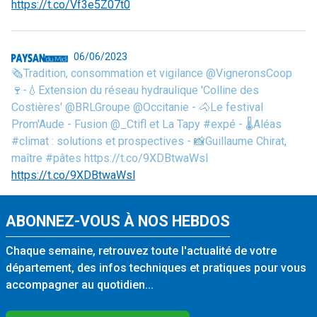
https://t.co/Vf3e5Z07t0
06/06/2023
🗞️Tradition, consommation et vigilance @VigneronsCoop
🍷-💧Extension du réseau hydraulique 'Colline des
Costières' @BRLGroupe @Occitanie - 🐴Le festival
Prom'Aude - Fusion @_Ctifl et La Tapy #expé - 🌡️Aléas
#climat : solutions et prospectives - 📸Guillaume Chirat,
maître #pâtes https://t.co/9XDBtwaWsl
https://t.co/9XDBtwaWsl
ABONNEZ-VOUS À NOS HEBDOS
Chaque semaine, retrouvez toute l'actualité de votre
département, des infos techniques et pratiques pour vous
accompagner au quotidien...